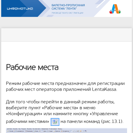
Инструменты
пользователя
меню
статус
Инструменты
и
сайта
страницы
быстрый
поиск
м
е
Рабочие места
т
а
д
Режим рабочие места предназначен для регистрации
а
рабочих мест операторов приложений LentaKassa.
н
н
Для того чтобы перейти в данный режим работы,
ы
выберите пункт «Рабочие места» в меню
е
«Конфигурация» или нажмите кнопку «Управление
с
т
рабочими местами»
на панели команд (рис.13.1).
р
а