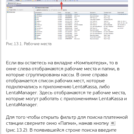
н
и
ц
ы
Рис.13.1. Рабочие места
Если вы остаетесь на вкладке «Компьютеры», то в
окне слева отображаются рабочие места и папки, в
которые сгруппированы кассы. В окне справа
отображается список рабочих мест, которые
подключались к приложению LentaKassa, либо
LentaManager. Здесь отображаются те рабочие места,
которые могут работать с приложениями LentaKassa и
LentaManager.
Для того чтобы открыть фильтр для поиска платежной
станции сверните окно «Папки», нажав кнопку
(рис.13.2). В появившейся строке поиска введите