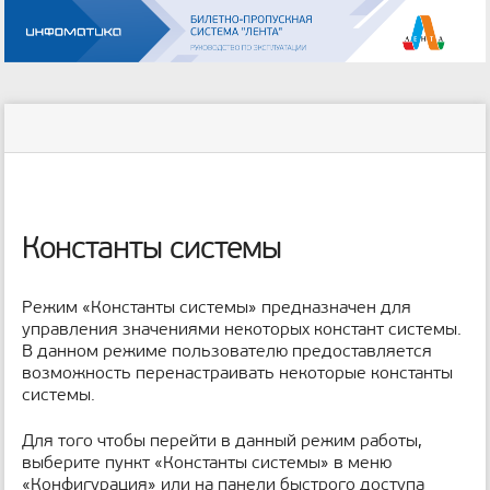
Инструменты
пользователя
меню
статус
Инструменты
и
сайта
страницы
быстрый
поиск
м
е
Константы системы
т
а
д
Режим «Константы системы» предназначен для
а
управления значениями некоторых констант системы.
н
В данном режиме пользователю предоставляется
н
возможность перенастраивать некоторые константы
ы
системы.
е
с
Для того чтобы перейти в данный режим работы,
т
выберите пункт «Константы системы» в меню
р
а
«Конфигурация» или на панели быстрого доступа