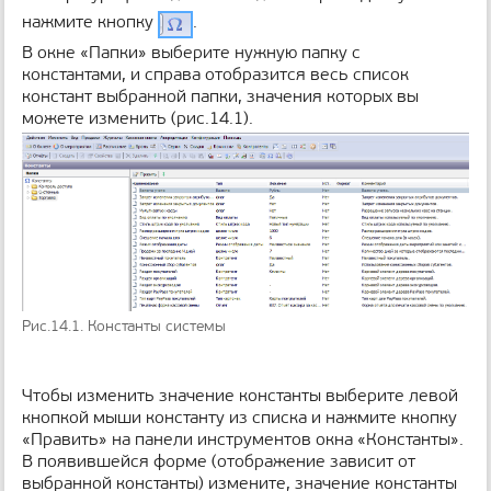
н
нажмите кнопку
.
и
В окне «Папки» выберите нужную папку с
ц
константами, и справа отобразится весь список
ы
констант выбранной папки, значения которых вы
можете изменить (рис.14.1).
Рис.14.1. Константы системы
Чтобы изменить значение константы выберите левой
кнопкой мыши константу из списка и нажмите кнопку
«Править» на панели инструментов окна «Константы».
В появившейся форме (отображение зависит от
выбранной константы) измените, значение константы