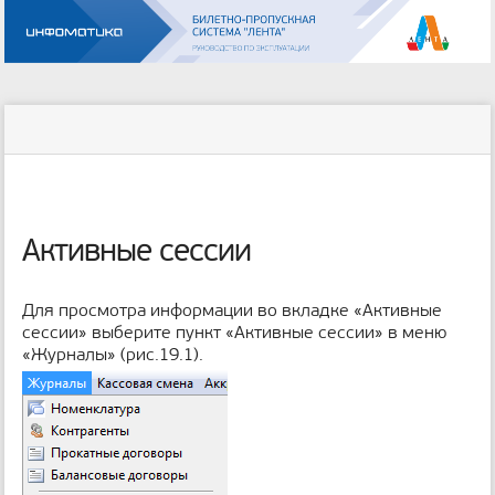
Инструменты
пользователя
меню
статус
Инструменты
и
сайта
страницы
быстрый
поиск
м
е
Активные сессии
т
а
д
Для просмотра информации во вкладке «Активные
а
сессии» выберите пункт «Активные сессии» в меню
н
«Журналы» (рис.19.1).
н
ы
е
с
т
р
а